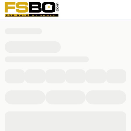
14707 Nether Path, Pflugerville, TX 78660