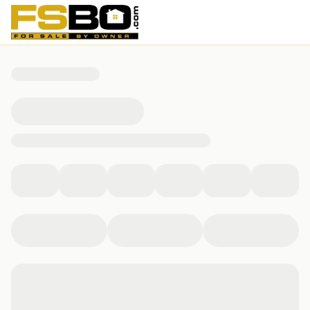
723 N Avenue D, Bruni, TX 78344